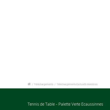
/
Téléchargements
/
Téléchargements Exclusifs Membres
Tennis de Table - Palette Verte Ecaussinnes