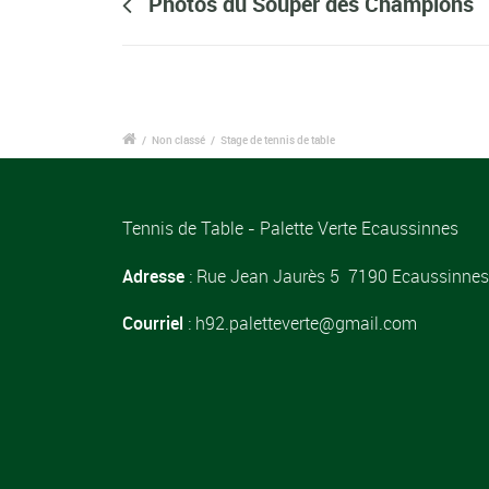
Photos du Souper des Champions
/
Non classé
/
Stage de tennis de table
Tennis de Table - Palette Verte Ecaussinnes
Adresse
: Rue Jean Jaurès 5 7190 Ecaussinnes
Courriel
: h92.paletteverte@gmail.com