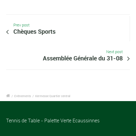
Prev post
Chèques Sports
Next post
Assemblée Générale du 31-08
/
Evènements
/
Kermesse Quartier central
Tennis de Table - Palette Verte Ecaussinnes