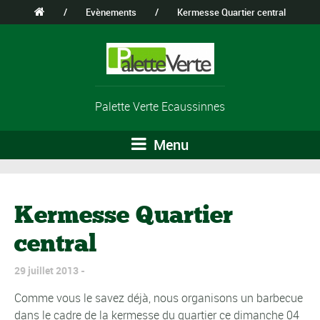
/
Evènements
/
Kermesse Quartier central
Palette Verte Ecaussinnes
Menu
Kermesse Quartier
central
29 juillet 2013
Comme vous le savez déjà, nous organisons un barbecue
dans le cadre de la kermesse du quartier ce dimanche 04