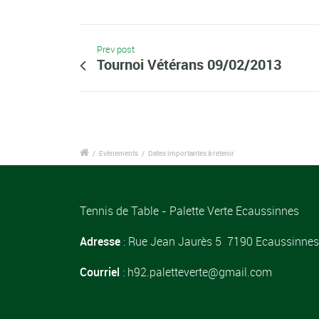
Prev post
Tournoi Vétérans 09/02/2013
/
Evènements
/
Dates importantes à retenir
Tennis de Table - Palette Verte Ecaussinnes
Adresse
: Rue Jean Jaurès 5 7190 Ecaussinnes
Courriel
: h92.paletteverte@gmail.com